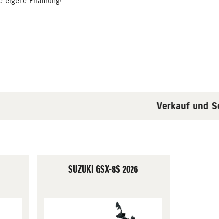
e eigene Erfahrung!
Verkauf und Ser
SUZUKI GSX-8S 2026