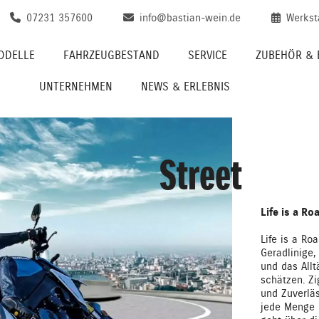
07231 357600
info@bastian-wein.de
Werkst
ODELLE
FAHRZEUGBESTAND
SERVICE
ZUBEHÖR & 
UNTERNEHMEN
NEWS & ERLEBNIS
Street
Life is a Ro
Life is a Ro
Geradlinige
und das Allt
schätzen. Z
und Zuverlä
jede Menge F