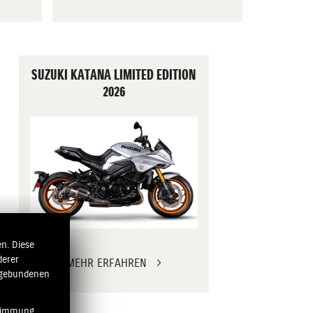
SUZUKI KATANA LIMITED EDITION
2026
n. Diese
derer
MEHR ERFAHREN
ngebundenen
stimmung